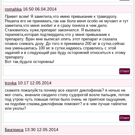
romahka
16:50 06.04.2014
Привет всем! Я заметила,что имею привыкание к трамодолу.
Решила его не принемать,так как боли меня особо не мучают и тут
заметила,что меня знобит и я сразу поняла в чем дело.
Становилось хуже,препарат закончился. Я вызвала
терапевта,которая подтвердила,что у меня привыкание к
препарату. Врач мне выписал опять этот препарат и сказала
плавно снижать дозу. До того я принимала 200 мг в сутки,сейчас
она уменьшилась 100 мг в сутки,надеюсь справлюсь с этой
задачей и в следующий раз буду осторожней относиться к этому
препарату .
Вот так,будьте осторожны!
Ответ
troyka
10:17 12.05.2014
скажите пожалуйста почему все хвалят диклофенак? я ночью не
мог спать, вначале сводило стопу судорогой возле пальцев, потом
под утром чуть повыше пятки было очень не приятное ощущение,
на подобии спазма,диклофенак поможет? и в чем лучше таблетки
или уколы?
Ответ
Беатриса
13:30 12.05.2014