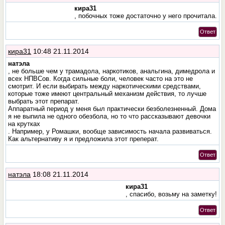
кира31
, побочных тоже достаточно у него прочитала.
Ответ
кира31
10:48 21.11.2014
натэла
, не больше чем у трамадола, наркотиков, анальгина, димедрола и
всех НПВСов. Когда сильные боли, человек часто на это не
смотрит. И если выбирать между наркотическими средствами,
которые тоже имеют центральный механизм действия, то лучше
выбрать этот препарат.
Аппаратный период у меня был практически безболезненный. Дома
я не выпила не одного обезбола, но то что рассказывают девочки
на крутках
. Например, у Ромашки, вообще зависимость начала развиваться.
Как альтернативу я и предложила этот преперат.
Ответ
натэла
18:08 21.11.2014
кира31
, спасибо, возьму на заметку!
Ответ