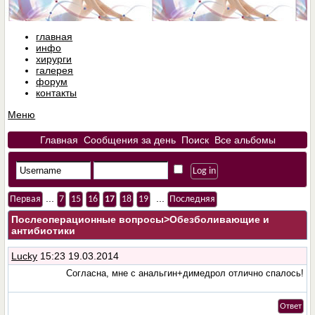
главная
инфо
хирурги
галерея
форум
контакты
Меню
Главная
Сообщения за день
Поиск
Все альбомы
...
...
Первая
7
15
16
17
18
19
Последняя
Послеоперационные вопросы
>Обезболивающие и
антибиотики
Lucky
15:23 19.03.2014
Согласна, мне с анальгин+димедрол отлично спалось!
Ответ