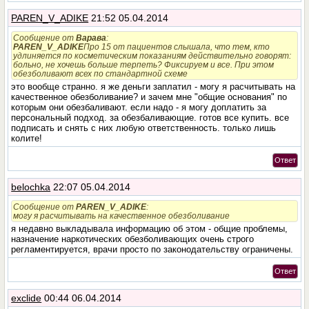
PAREN_V_ADIKE
21:52 05.04.2014
Сообщение от
Варава
:
PAREN_V_ADIKE
Про 15 от пациентов слышала, что тем, кто
удлиняется по косметическим показаниям действительно говорят:
больно, не хочешь больше терпеть? Фиксируем и все. При этом
обезболивают всех по стандартной схеме
это вообще странно. я же деньги заплатил - могу я расчитывать на
качественное обезболивание? и зачем мне "общие основания" по
которым они обезбаливают. если надо - я могу доплатить за
персональный подход. за обезбаливающие. готов все купить. все
подписать и снять с них любую ответственность. только лишь
колите!
Ответ
belochka
22:07 05.04.2014
Сообщение от
PAREN_V_ADIKE
:
могу я расчитывать на качественное обезболивание
я недавно выкладывала информацию об этом - общие проблемы,
назначение наркотических обезболивающих очень строго
регламентируется, врачи просто по законодательству ограничены.
Ответ
exclide
00:44 06.04.2014