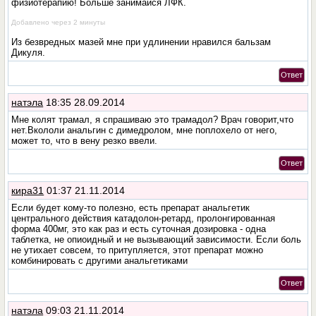
физиотерапию! Больше занимайся ЛФК.
Добавлено через 2 минуты
Из безвредных мазей мне при удлинении нравился бальзам
Дикуля.
Ответ
натэла
18:35 28.09.2014
Мне колят трамал, я спрашиваю это трамадол? Врач говорит,что
нет.Вкололи анальгин с димедролом, мне поплохело от него,
может то, что в вену резко ввели.
Ответ
кира31
01:37 21.11.2014
Если будет кому-то полезно, есть препарат анальгетик
центрального действия катадолон-ретард, пролонгированная
форма 400мг, это как раз и есть суточная дозировка - одна
таблетка, не опиоидный и не вызывающий зависимости. Если боль
не утихает совсем, то притупляется, этот препарат можно
комбинировать с другими анальгетиками
Ответ
натэла
09:03 21.11.2014