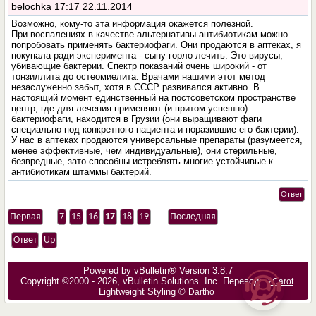
belochka
17:17 22.11.2014
Возможно, кому-то эта информация окажется полезной.
При воспалениях в качестве альтернативы антибиотикам можно
попробовать применять бактериофаги. Они продаются в аптеках, я
покупала ради эксперимента - сыну горло лечить. Это вирусы,
убивающие бактерии. Спектр показаний очень широкий - от
тонзиллита до остеомиелита. Врачами нашими этот метод
незаслуженно забыт, хотя в СССР развивался активно. В
настоящий момент единственный на постсоветском пространстве
центр, где для лечения применяют (и притом успешно)
бактериофаги, находится в Грузии (они выращивают фаги
специально под конкретного пациента и поразившие его бактерии).
У нас в аптеках продаются универсальные препараты (разумеется,
менее эффективные, чем индивидуальные), они стерильные,
безвредные, зато способны истреблять многие устойчивые к
антибиотикам штаммы бактерий.
Ответ
...
...
Первая
7
15
16
17
18
19
Последняя
Ответ
Up
Powered by vBulletin® Version 3.8.7
Copyright ©2000 - 2026, vBulletin Solutions, Inc. Перевод:
zCarot
Lightweight Styling ©
Dartho