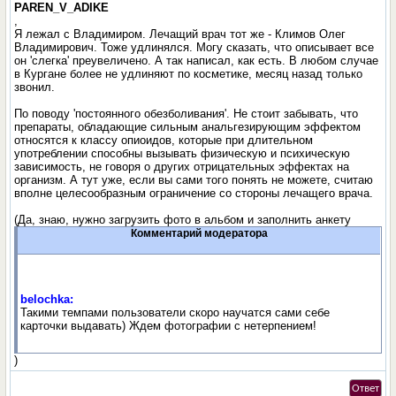
PAREN_V_ADIKE
,
Я лежал с Владимиром. Лечащий врач тот же - Климов Олег
Владимирович. Тоже удлинялся. Могу сказать, что описывает все
он 'слегка' преувеличено. А так написал, как есть. В любом случае
в Кургане более не удлиняют по косметике, месяц назад только
звонил.
По поводу 'постоянного обезболивания'. Не стоит забывать, что
препараты, обладающие сильным анальгезирующим эффектом
относятся к классу опиоидов, которые при длительном
употреблении способны вызывать физическую и психическую
зависимость, не говоря о других отрицательных эффектах на
организм. А тут уже, если вы сами того понять не можете, считаю
вполне целесообразным ограничение со стороны лечащего врача.
(Да, знаю, нужно загрузить фото в альбом и заполнить анкету
Комментарий модератора
belochka:
Такими темпами пользователи скоро научатся сами себе
карточки выдавать) Ждем фотографии с нетерпением!
)
Ответ