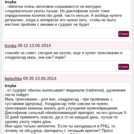
troyka
, таблетки очень негативно сказываются на желудке,
следовательно уколы лучше. Но диклофенак колят тоже
определенное количество дней, часто нельзя. А вообще купите
детралекс, когда в аппаратах его нужно пить, чтобы не было
жестких проблем с венами и судорог не будет.
Ответ
troyka
08:11 13.05.2014
спасибо за совет, сегодня же куплю, еще я купил троксевазин и
хондроксид мазь, они как? норм?
Ответ
belochka
09:35 13.05.2014
troyka
, от судорог обычно выписывают мидокалм (таблетки), удлинение
легче пойдет.
Мазь троксевазин - для вен, хондроксид - при проблемах с
суставами (артрозы). Хондроксид тебе совсем не нужен,
троксевазин можешь мазать для улучшения кровообращения.
Диклофенак сильный обезболивающий препарат, но его дольше 5-
10 дней применять опасно, да и то не каждый день, лучше по
одному уколу через день.
Мне одно только непонятно. Если ты находишься в РНЦ, то
почему не обсудишь препараты с лечащим врачом? Проси