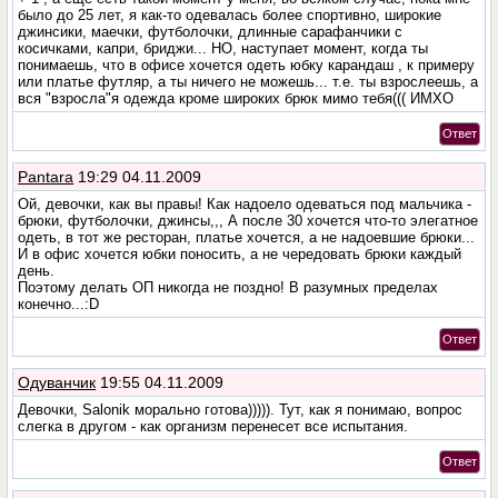
было до 25 лет, я как-то одевалась более спортивно, широкие
джинсики, маечки, футболочки, длинные сарафанчики с
косичками, капри, бриджи... НО, наступает момент, когда ты
понимаешь, что в офисе хочется одеть юбку карандаш , к примеру
или платье футляр, а ты ничего не можешь... т.е. ты взрослеешь, а
вся "взросла"я одежда кроме широких брюк мимо тебя((( ИМХО
Ответ
Pantara
19:29 04.11.2009
Ой, девочки, как вы правы! Как надоело одеваться под мальчика -
брюки, футболочки, джинсы,,, А после 30 хочется что-то элегатное
одеть, в тот же ресторан, платье хочется, а не надоевшие брюки...
И в офис хочется юбки поносить, а не чередовать брюки каждый
день.
Поэтому делать ОП никогда не поздно! В разумных пределах
конечно...:D
Ответ
Одуванчик
19:55 04.11.2009
Девочки, Salonik морально готова))))). Тут, как я понимаю, вопрос
слегка в другом - как организм перенесет все испытания.
Ответ