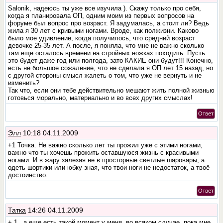
Salonik, надеюсь ты уже все изучила ). Скажу только про себя,
когда я планировала ОП, одним моим из первых вопросов на
форуме был вопрос про возраст. Я задумалась, а стоит ли? Ведь
жила я 30 лет с кривыми ногами. Вроде, как полжизни. Каково
было мое удивление, когда получилось, что средний возраст
девочке 25-35 лет. А после, я поняла, что мне не важно сколько
там еще осталось времени на стройных ножках походить. Пусть
это будет даже год или полгода, зато КАКИЕ они будут!!! Конечно,
есть не большое сожаление, что не сделала я ОП лет 15 назад, но
с другой стороны смысл жалеть о том, что уже не вернуть и не
изменить?
Так что, если они тебе действительно мешают жить полной жизнью
готовься морально, материально и во всех других смыслах!
Ответ
Элл
10:18 04.11.2009
+1 Точка. Не важно сколько лет ты прожил уже с этими ногами,
важно что ты хочешь прожить оставшуюся жизнь с красивыми
ногами. И в жару залезая не в просторные светлые шаровары, а
одеть шортики или юбку зная, что твои ноги не недостаток, а твоё
достоинство.
Ответ
Татка
14:26 04.11.2009
+ 1 , а еще есть такой момент у меня, во всяком случае, пока мне