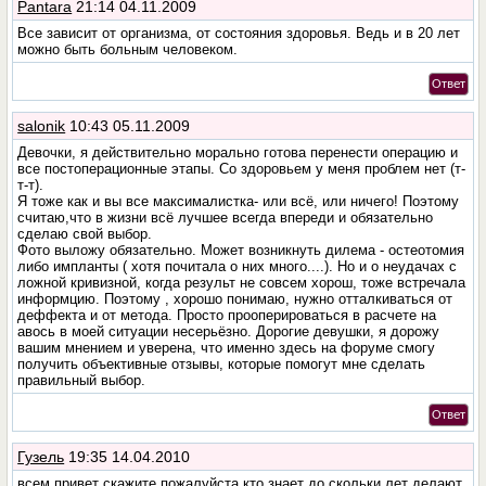
Pantara
21:14 04.11.2009
Все зависит от организма, от состояния здоровья. Ведь и в 20 лет
можно быть больным человеком.
Ответ
salonik
10:43 05.11.2009
Девочки, я действительно морально готова перенести операцию и
все постоперационные этапы. Со здоровьем у меня проблем нет (т-
т-т).
Я тоже как и вы все максималистка- или всё, или ничего! Поэтому
считаю,что в жизни всё лучшее всегда впереди и обязательно
сделаю свой выбор.
Фото выложу обязательно. Может возникнуть дилема - остеотомия
либо импланты ( хотя почитала о них много....). Но и о неудачах с
ложной кривизной, когда результ не совсем хорош, тоже встречала
информцию. Поэтому , хорошо понимаю, нужно отталкиваться от
деффекта и от метода. Просто прооперироваться в расчете на
авось в моей ситуации несерьёзно. Дорогие девушки, я дорожу
вашим мнением и уверена, что именно здесь на форуме смогу
получить объективные отзывы, которые помогут мне сделать
правильный выбор.
Ответ
Гузель
19:35 14.04.2010
всем привет скажите пожалуйста кто знает до скольки лет делают