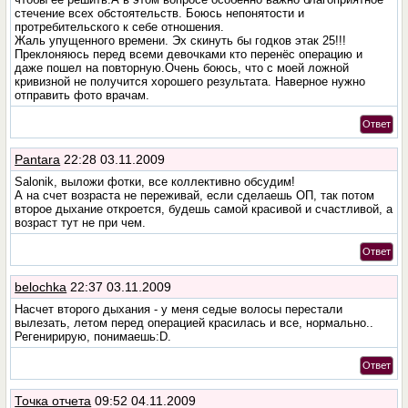
стечение всех обстоятельств. Боюсь непонятости и
протребительского к себе отношения.
Жаль упущенного времени. Эх скинуть бы годков этак 25!!!
Преклоняюсь перед всеми девочками кто перенёс операцию и
даже пошел на повторную.Очень боюсь, что с моей ложной
кривизной не получится хорошего результата. Наверное нужно
отправить фото врачам.
Ответ
Pantara
22:28 03.11.2009
Salonik, выложи фотки, все коллективно обсудим!
А на счет возраста не переживай, если сделаешь ОП, так потом
второе дыхание откроется, будешь самой красивой и счастливой, а
возраст тут не при чем.
Ответ
belochka
22:37 03.11.2009
Насчет второго дыхания - у меня седые волосы перестали
вылезать, летом перед операцией красилась и все, нормально..
Регенирирую, понимаешь:D.
Ответ
Точка отчета
09:52 04.11.2009