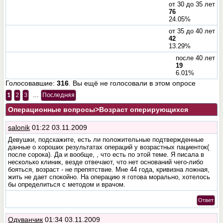
от 30 до 35 лет
76
24.05%
от 35 до 40 лет
42
13.29%
после 40 лет
19
6.01%
Голосовавшие:
316
. Вы ещё не голосовали в этом опросе
...
1
2
3
Последняя
Операционные вопросы
>Возраст оперирующихся
salonik
01:22 03.11.2009
Девушки, подскажите, есть ли положительные подтвержденные
данные о хороших результатах операций у возрастных пациенток(
после сорока). Да и вообще, , что есть по этой теме. Я писала в
несколько клиник, везде отвечают, что нет оснований чего-либо
бояться, возраст - не препятствие. Мне 44 года, кривизна ложная,
жить не дает спокойно. На операцию я готова морально, хотелось
бы определиться с методом и врачом.
Ответ
Одуванчик
01:34 03.11.2009