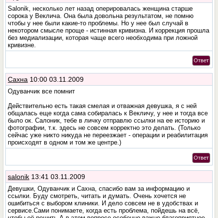
Salonik, несколько лет назад оперировалась женщина старше
сорока у Веклича. Она была довольна результатом, не помню
чтобы у нее были какие-то проблемы. Но у нее был случай в
некотором смысле проще - истинная кривизна. И коррекция прошла
без медиализации, которая чаще всего необходима при ложной
кривизне.
Ответ
Сахна
10:00 03.11.2009
Одуванчик все помнит
Действительно есть такая смелая и отважная девушка, я с ней
общалась еще когда сама собиралась к Векличу, у нее и тогда все
было ок. Салоник, тебе в личку отправлю ссылки на ее историю и
фотографии, т.к. здесь не совсем корректно это делать. (Только
сейчас уже никто никуда не переезжает - операции и реабилитация
происходят в одном и том же центре.)
Ответ
salonik
13:41 03.11.2009
Девушки, Одуванчик и Сахна, спасибо вам за информацию и
ссылки. Буду смотреть, читать и думать. Очень хочется не
ошибиться с выбором клиники. И дело совсем не в удобствах и
сервисе.Сами понимаете, когда есть проблема, пойдешь на всё,
чтобы её решить.А в этом вопросе особенно важно благоприятное