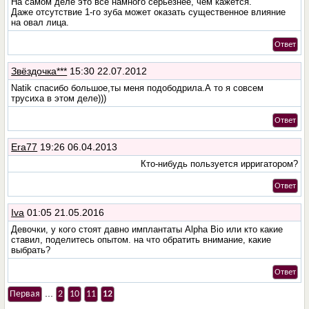
На самом деле это всё намного серьезнее, чем кажется.
Даже отсутствие 1-го зуба может оказать существенное влияние
на овал лица.
Ответ
Звёздочка***
15:30 22.07.2012
Natik спасибо большое,ты меня подободрила.А то я совсем
трусиха в этом деле)))
Ответ
Era77
19:26 06.04.2013
Кто-нибудь пользуется ирригатором?
Ответ
Iva
01:05 21.05.2016
Девочки, у кого стоят давно имплантаты Alpha Bio или кто какие
ставил, поделитесь опытом. на что обратить внимание, какие
выбрать?
Ответ
...
Первая
2
10
11
12