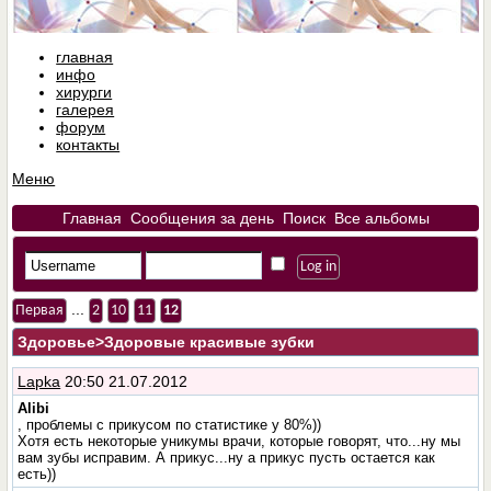
главная
инфо
хирурги
галерея
форум
контакты
Меню
Главная
Сообщения за день
Поиск
Все альбомы
...
Первая
2
10
11
12
Здоровье
>Здоровые красивые зубки
Lapka
20:50 21.07.2012
Alibi
, проблемы с прикусом по статистике у 80%))
Хотя есть некоторые уникумы врачи, которые говорят, что...ну мы
вам зубы исправим. А прикус...ну а прикус пусть остается как
есть))