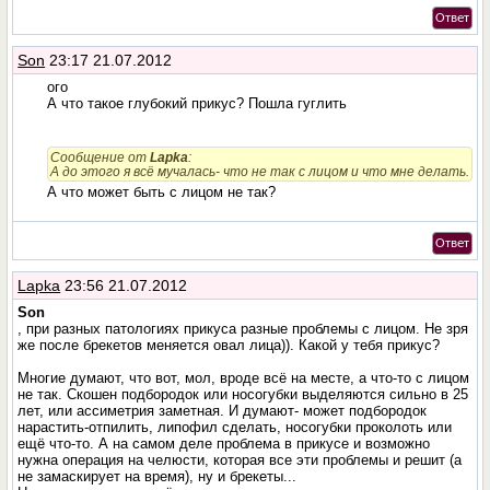
Ответ
Son
23:17 21.07.2012
ого
А что такое глубокий прикус? Пошла гуглить
Сообщение от
Lapka
:
А до этого я всё мучалась- что не так с лицом и что мне делать.
А что может быть с лицом не так?
Ответ
Lapka
23:56 21.07.2012
Son
, при разных патологиях прикуса разные проблемы с лицом. Не зря
же после брекетов меняется овал лица)). Какой у тебя прикус?
Многие думают, что вот, мол, вроде всё на месте, а что-то с лицом
не так. Скошен подбородок или носогубки выделяются сильно в 25
лет, или ассиметрия заметная. И думают- может подбородок
нарастить-отпилить, липофил сделать, носогубки проколоть или
ещё что-то. А на самом деле проблема в прикусе и возможно
нужна операция на челюсти, которая все эти проблемы и решит (а
не замаскирует на время), ну и брекеты...