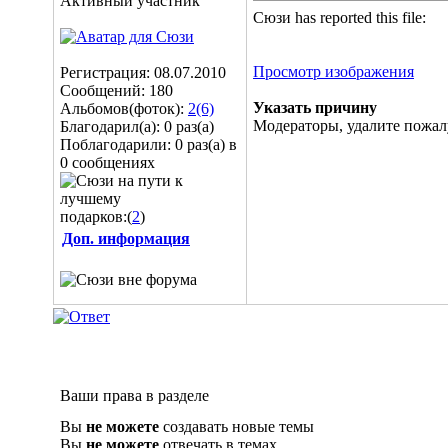
Активный участник
Сюзи has reported this file:
Просмотр изображения
Регистрация: 08.07.2010
Сообщений: 180
Указать причину
Альбомов(фоток):
2(6)
Модераторы, удалите пожал
Благодарил(а): 0 раз(а)
Поблагодарили: 0 раз(а) в
0 сообщениях
подарков:(
2
)
Доп. информация
Ваши права в разделе
Вы
не можете
создавать новые темы
Вы
не можете
отвечать в темах