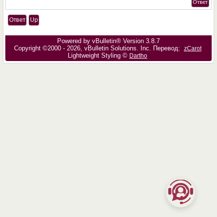
Ответ
Ответ
Up
Powered by vBulletin® Version 3.8.7
Copyright ©2000 - 2026, vBulletin Solutions, Inc. Перевод:
zCarot
Lightweight Styling ©
Dartho