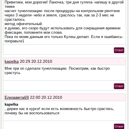
Приветики, мои дорогие! Ланочка, три дня гуляла- напишу в другой
темке
насчет тунеллизации- после процедуры на контрольном рентгене
через 3 недели- небо и земля, сраслось так, как за 2-3 мес не
срасталось.
метод офигительный.
я думаю, его скоро будут использовать для сокращения времени
фиксации, попомните мои слова.
Пока по моим данным его только Кулеш делает. Если я ошибаюсь-
поправьте1
Ответ
kapelka
20:29 20.12.2010
Мне при оп сделали тунеллизацию. Посмотрим, как быстро
срастусь
Ответ
Елизавета69
22:00 20.12.2010
kapelka
, держи нас в курсе! если есть возможность быстро срастись,
почему бы не воспользоваться
Ответ