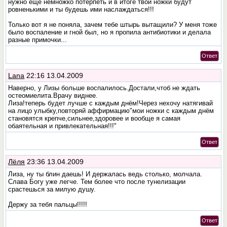
нужно ещё немножко потерпеть и в итоге твои ножки будут
ровненькими и ты будешь ими наслаждаться!!!
Только вот я не поняла, зачем тебе штырь вытащили? У меня тоже
было воспаление и гной был, но я пропила антибиотики и делала
разные примочки...
Ответ
Lana
22:16 13.04.2009
Наверно, у Лизы больше воспалилось.Достали,чтоб не ждать
остеомиелита.Врачу виднее.
Лиза!теперь будет лучше с каждым днём!Через нехочу натягивай
на лицо улыбку,повторяй аффирмацию"мои ножки с каждым днём
становятся крепче,сильнее,здоровее и вообще я самая
обаятельная и привлекательная!!!"
Ответ
Лёля
23:36 13.04.2009
Лиза, ну ты блин даешь! И держалась ведь столько, молчала.
Слава Богу уже легче. Тем более что после тунелизации
срастешься за милую душу.
Держу за тебя пальцы!!!!!
Ответ