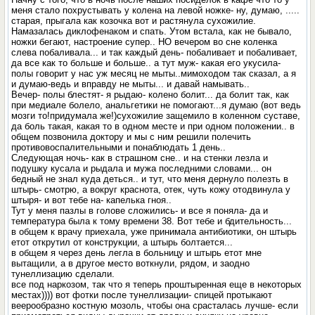
меня стало похрустывать у колена на левой ножке- ну, думаю, .....
старая, прыгала как козочка вот и растянула сухожилие.
Намазалась диклофенаком и спать. Утом встала, как не бывало,
ножки бегают, настроение супер.. НО вечером во сне коленка
слева побаливала... и так каждый день- побаливает и побаливает,
да все как то больше и больше.. а тут муж- какая его укусила-
полы говорит у нас уж месяц не мыты..мимоходом так сказал, а я
и думаю-ведь и вправду не мыты... и давай намывать..
Вечер- полы блестят- я рыдаю- колено болит... да болит так, как
при медиале болело, анальгетики не помогают...я думаю (вот ведь
мозги то!придумала же!)сухожилие защемило в коленном суставе,
да боль такая, какая то в одном месте и при одном положении.. в
общем позвонила доктору и мы с ним решили полечить
противовоспалительными и понаблюдать 1 день..
Следующая ночь- как в страшном сне.. и на стенки лезла и
подушку кусала и рыдала и мужа последними словами... он
бедный не знал куда деться.. и тут, что меня дернуло полезть в
штырь- смотрю, а вокруг краснота, отек, чуть кожу отодвинула у
штыря- и вот тебе на- капелька гноя..
Тут у меня пазлы в голове сложились- и все я поняла- да и
температура была к тому времени 38. Вот тебе и бдительность...
в общем к врачу приехала, уже принимала антибиотики, он штырь
етот открутил от конструкции, а штырь болтается...
в общем я через день легла в больницу и штырь етот мне
вытащили, а в другое место воткнули, рядом, и заодно
тунеллизацию сделали.
все под наркозом, так что я теперь проштыренная еще в некоторых
местах)))) вот фотки после тунеллизации- спицей протыкают
веерообразно костную мозоль, чтобы она срасталась лучше- если