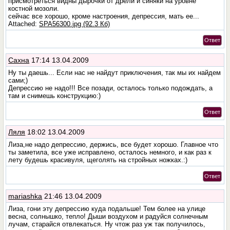
присмотреться видны дырочки от дрели и синяки на уровне
костной мозоли.
сейчас все хорошо, кроме настроения, депрессия, мать ее...
Attached:
SPA56300.jpg (92.3 Кб)
Ответ
Сахна
17:14 13.04.2009
Ну ты даешь... Если нас не найдут приключения, так мы их найдем
сами;)
Депрессию не надо!!! Все позади, осталось только подождать, а
там и снимешь конструкцию:)
Ответ
Ляля
18:02 13.04.2009
Лиза,не надо депрессию, держись, все будет хорошо. Главное что
ты заметила, все уже исправлено, осталось немного, и как раз к
лету будешь красивуля, щеголять на стройных ножках.:)
Ответ
mariashka
21:46 13.04.2009
Лиза, гони эту депрессию куда подальше! Тем более на улице
весна, солнышко, тепло! Дыши воздухом и радуйся солнечным
лучам, старайся отвлекаться. Ну чтож раз уж так получилось,