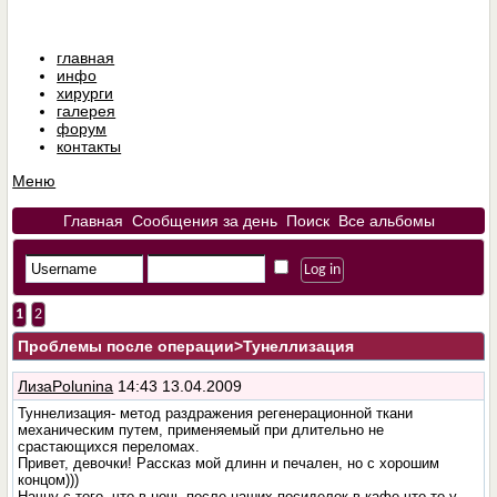
главная
инфо
хирурги
галерея
форум
контакты
Меню
Главная
Сообщения за день
Поиск
Все альбомы
1
2
Проблемы после операции
>Тунеллизация
ЛизаPolunina
14:43 13.04.2009
Туннелизация- метод раздражения регенерационной ткани
механическим путем, применяемый при длительно не
срастающихся переломах.
Привет, девочки! Рассказ мой длинн и печален, но с хорошим
концом)))
Начну с того, что в ночь после наших посиделок в кафе что то у