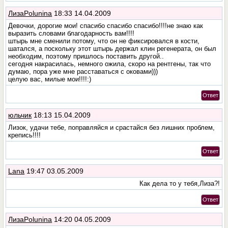
ЛизаPolunina
18:33 14.04.2009
Девочки, дорогие мои! спасибо спасибо спасибо!!!!не знаю как
выразить словами благодарность вам!!!!
штырь мне сменили потому, что он не фиксировался в кости,
шатался, а поскольку этот штырь держал клин регенерата, он был
необходим, поэтому пришлось поставить другой..
сегодня накрасилась, немного ожила, скоро на рентгены, так что
думаю, пора уже мне расставаться с оковами)))
целую вас, милые мои!!!!:)
Ответ
юльчик
18:13 15.04.2009
Лизок, удачи тебе, поправляйся и срастайся без лишних проблем,
крепись!!!!
Ответ
Lana
19:47 03.05.2009
Как дела то у тебя,Лиза?!
Ответ
ЛизаPolunina
14:20 04.05.2009