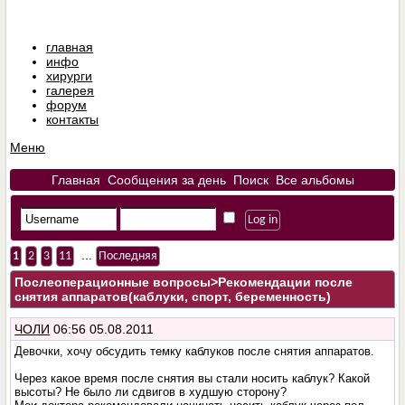
главная
инфо
хирурги
галерея
форум
контакты
Меню
Главная
Сообщения за день
Поиск
Все альбомы
...
1
2
3
11
Последняя
Послеоперационные вопросы
>Рекомендации после
снятия аппаратов(каблуки, спорт, беременность)
ЧОЛИ
06:56 05.08.2011
Девочки, хочу обсудить темку каблуков после снятия аппаратов.
Через какое время после снятия вы стали носить каблук? Какой
высоты? Не было ли сдвигов в худшую сторону?