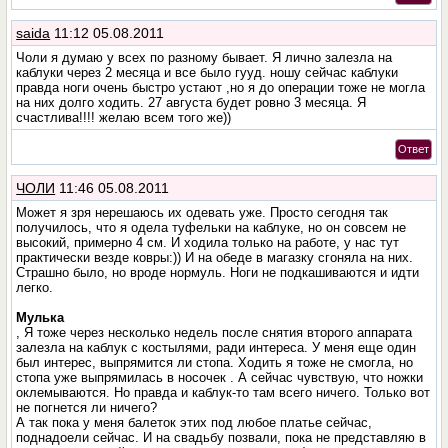
saida
11:12 05.08.2011
Чоли я думаю у всех по разному бывает. Я лично залезла на
каблуки через 2 месяца и все было гууд. ношу сейчас каблуки
правда ноги очень быстро устают ,но я до операции тоже не могла
на них долго ходить. 27 августа будет ровно 3 месяца. Я
счастлива!!!! желаю всем того же))
Ответ
ЧОЛИ
11:46 05.08.2011
Может я зря нерешаюсь их одевать уже. Просто сегодня так
получилось, что я одела туфельки на каблуке, но он совсем не
высокий, примерно 4 см. И ходила только на работе, у нас тут
практически везде ковры:)) И на обеде в магазку сгоняла на них.
Страшно было, но вроде нормуль. Ноги не подкашиваются и идти
легко.
Мулька
, Я тоже через несколько недель после снятия второго аппарата
залезла на каблук с костылями, ради интереса. У меня еще один
был интерес, выпрямится ли стопа. Ходить я тоже не смогла, но
стопа уже выпрямилась в носочек . А сейчас чувствую, что ножки
оклемываются. Но правда и каблук-то там всего ничего. Только вот
не погнется ли ничего?
А так пока у меня балеток этих под любое платье сейчас,
поднадоели сейчас. И на свадьбу позвали, пока не представляю в