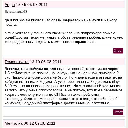
Angie
15:45 05.08.2011
Елизавета69
,
да я помню ты писала что сразу забралась на каблуки и на йогу
пошла.
а мне кажется у меня нога увеличилась на полразмера.причем
одна)))другая такая же. мерила обувь реально проблема.мне нужно
теперь две пары покупать.может еще выправиться.
Ответ
Точка отчета
13:10 06.08.2011
Девочки, я на каблуки встала недели через 2, может даже через
1,5 сейчас уже не помню, но каблук был не большой, примерно 2
см. Никакого дискомфорта не было. Но я дома еще в аппаратах на
каблуки вставала и ходила. А уже через месяца 2 одевала каблук
8-10 см., но на небольшие расстояния. Но это большей частью из-
за того, что у меня плоскостопие, а не потому, что из-за переломов
ходить сложно, у меня и до ОП были такие проблемы.
По-поводу балеток, мне врач сказал-что это зло, что небольшой
каблучок, на удобной платформе должен быть обязательно.
Ответ
Мечталка
00:12 07.08.2011