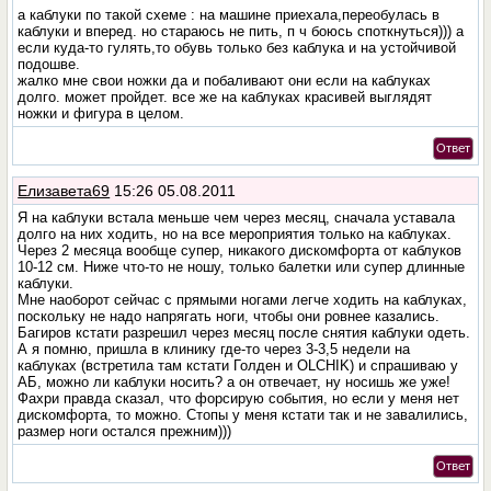
а каблуки по такой схеме : на машине приехала,переобулась в
каблуки и вперед. но стараюсь не пить, п ч боюсь споткнуться))) а
если куда-то гулять,то обувь только без каблука и на устойчивой
подошве.
жалко мне свои ножки да и побаливают они если на каблуках
долго. может пройдет. все же на каблуках красивей выглядят
ножки и фигура в целом.
Ответ
Елизавета69
15:26 05.08.2011
Я на каблуки встала меньше чем через месяц, сначала уставала
долго на них ходить, но на все мероприятия только на каблуках.
Через 2 месяца вообще супер, никакого дискомфорта от каблуков
10-12 см. Ниже что-то не ношу, только балетки или супер длинные
каблуки.
Мне наоборот сейчас с прямыми ногами легче ходить на каблуках,
поскольку не надо напрягать ноги, чтобы они ровнее казались.
Багиров кстати разрешил через месяц после снятия каблуки одеть.
А я помню, пришла в клинику где-то через 3-3,5 недели на
каблуках (встретила там кстати Голден и OLCHIK) и спрашиваю у
АБ, можно ли каблуки носить? а он отвечает, ну носишь же уже!
Фахри правда сказал, что форсирую события, но если у меня нет
дискомфорта, то можно. Стопы у меня кстати так и не завалились,
размер ноги остался прежним)))
Ответ