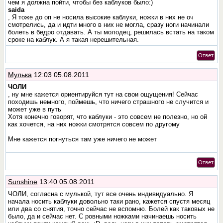
чем я должна пойти, чтобы без каблуков было:)
saida
, Я тоже до оп не носила высокие каблуки, ножки в них не оч
смотрелись, да и идти много в них не могла, сразу ноги начинали
болеть в бедро отдавать. А ты молодец, решилась встать на таком
сроке на каблук. А я такая нерешительная.
Ответ
Мулька
12:03 05.08.2011
ЧОЛИ
, ну мне кажется ориентируйся тут на свои ощущения! Сейчас
походишь немного, поймешь, что ничего страшного не случится и
может уже в путь
Хотя конечно говорят, что каблуки - это совсем не полезно, но ой
как хочется, на них ножки смотрятся совсем по другому
Мне кажется погнуться там уже ничего не может
Ответ
Sunshine
13:40 05.08.2011
ЧОЛИ, согласна с мулькой, тут все очень индивидуально. Я
начала носить каблуки довольно таки рано, кажется спустя месяц
или два со снятия, точно сейчас не вспомню. Болей как таковых не
было, да и сейчас нет. С ровными ножками начинаешь носить