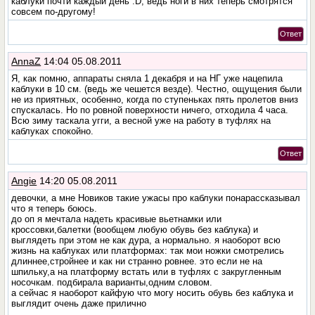
каблуки почти каждый день :D, ведь ноги в них теперь смотрятся
совсем по-другому!
Ответ
AnnaZ
14:04 05.08.2011
Я, как помню, аппараты сняла 1 декабря и на НГ уже нацепила
каблуки в 10 см. (ведь же чешется везде). Честно, ощущения были
не из приятных, особенно, когда по ступеньках пять пролетов вниз
спускалась. Но по ровной поверхности ничего, отходила 4 часа.
Всю зиму таскала угги, а весной уже на работу в туфлях на
каблуках спокойно.
Ответ
Angie
14:20 05.08.2011
девочки, а мне Новиков такие ужасы про каблуки понарассказывал
что я теперь боюсь.
до оп я мечтала надеть красивые вьетнамки или
кроссовки,балетки (вообщем любую обувь без каблука) и
выглядеть при этом не как дура, а нормально. я наоборот всю
жизнь на каблуках или платформах: так мои ножки смотрелись
длиннее,стройнее и как ни странно ровнее. это если не на
шпильку,а на платформу встать или в туфлях с закругленным
носочкам. подбирала варианты,одним словом.
а сейчас я наоборот кайфую что могу носить обувь без каблука и
выглядит очень даже прилично