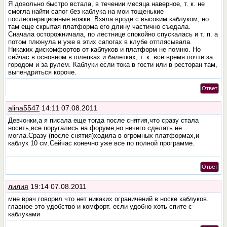
Я довольно быстро встала, в течении месяца наверное, т. к. не
смогла найти сапог без каблука на мои тощенькие
послеоперационные ножки. Взяла вроде с высоким каблуком, но
там еще скрытая платформа его длину частично съедала.
Сначала осторожничала, по лестнице спокойно спускалась и т. п. а
потом плюнула и уже в этих сапогах в клубе отплясывала.
Никаких дискомфортов от каблуков и платформ не помню. Но
сейчас в основном в шлепках и балетках, т. к. все время почти за
городом и за рулем. Каблуки если тока в гости или в ресторан там,
выпендриться короче.
Ответ
alina5547
14:11 07.08.2011
Девчонки,а я писала еще тогда после снятия,что сразу стала
носить,все поругались на форуме,но ничего сделать не
могла.Сразу (после снятия)ходила в огромных платформах,и
каблук 10 см.Сейчас конечно уже все по полной программе.
Ответ
лилия
19:14 07.08.2011
мне врач говорил что нет никаких ограничений в носке каблуков.
главное-это удобство и комфорт. если удобно-хоть спите с
каблуками