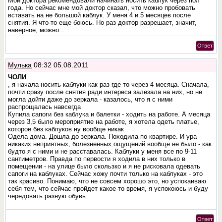
Мои доктора рекомендовали начинать носить каблук через пол
года. Но сейчас мне мой доктор сказал, что можно пробовать
вставать на не большой каблук. У меня 4 и 5 месяцев после
снятия. Я что-то еще боюсь. Но раз доктор разрешает, значит,
наверное, можно...
Ответ
Мулька
08:32 05.08.2011
ЧОЛИ
, я начала носить каблуки как раз где-то через 4 месяца. Сначала,
почти сразу после снятия ради интереса залезала на них, но не
могла дойти даже до зеркала - казалось, что я с ними
распрощалась навсегда
Купила сапоги без каблука и балетки - ходить на работе. А месяца
через 3,5 было мероприятие на работе, я хотела одеть платье,
которое без каблуков ну вообще никак
Одела дома. Дошла до зеркала. Походила по квартире. И ура -
никаких неприятных, болезненных ощущений вообще не было - как
будто я с ними и не расставалась. Каблуки у меня все по 9-11
сантиметров. Правда по первости я ходила в них только в
помещении - на улице было скользко и я не рисковала одевать
сапоги на каблуках. Сейчас хожу почти только на каблуках - это
так красиво. Понимаю, что не совсем хорошо это, но успокаиваю
себя тем, что сейчас пройдет какое-то время, я успокоюсь и буду
чередовать разную обувь
Ответ