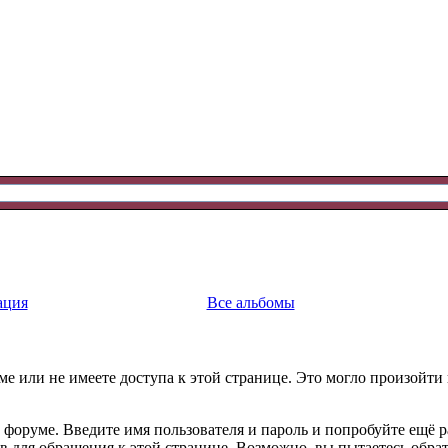
ация
Все альбомы
е или не имеете доступа к этой странице. Это могло произойти
 форуме. Введите имя пользователя и пароль и попробуйте ещё р
ав для обращения к этой странице. Возможно, вы пытаетесь обра