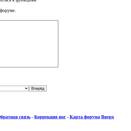
 форуме.
братная связь
-
Коррекция ног
-
Карта форума
Вверх