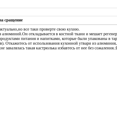
на сращение
актуально,но все таки проверте свою кухню.
 алюминий.Он откладывается в костной ткани и мешает реген
 продуктами питания и напитками, которые были упакованы в та
). Откажитесь от использования кухонной утвари из алюминия, 
хне завалялась такая кастрюлька избавтесь от нее без сожаления.: