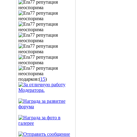
подарков:(
15
)