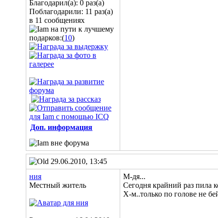
Благодарил(а): 0 раз(а)
Поблагодарили: 11 раз(а)
в 11 сообщениях
подарков:(
10
)
Доп. информация
29.06.2010, 13:45
ния
М-дя...
Местный житель
Сегодня крайний раз пила ко
Х-м..только по голове не бе