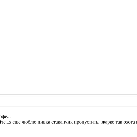
фе...
йте...я еще люблю пивка стаканчик пропустить...жарко так охота