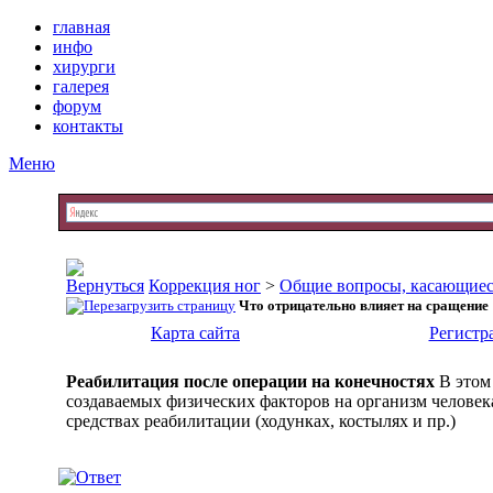
главная
инфо
хирурги
галерея
форум
контакты
Меню
Коррекция ног
>
Общие вопросы, касающиес
Что отрицательно влияет на сращение
Карта сайта
Регистр
Реабилитация после операции на конечностях
В этом
создаваемых физических факторов на организм человека 
средствах реабилитации (ходунках, костылях и пр.)