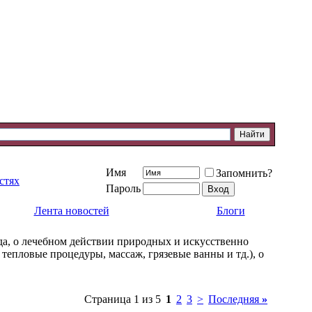
Имя
Запомнить?
стях
Пароль
Лента новостей
Блоги
а, о лечебном действии природных и искусственно
 тепловые процедуры, массаж, грязевые ванны и тд.), о
Страница 1 из 5
1
2
3
>
Последняя
»