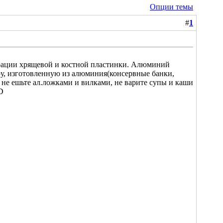
Опции темы
#
1
ерации хрящевой и костной пластинки. Алюминий
ру, изготовленную из алюминия(консервные банки,
не ешьте ал.ложками и вилками, не варите супы и каши
D