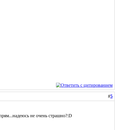
#
5
 прям...надеюсь не очень страшно?:D