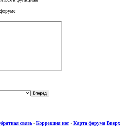
 форуме.
братная связь
-
Коррекция ног
-
Карта форума
Вверх