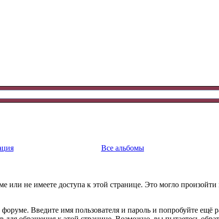
ация
Все альбомы
е или не имеете доступа к этой странице. Это могло произойти
 форуме. Введите имя пользователя и пароль и попробуйте ещё р
ав для обращения к этой странице. Возможно, вы пытаетесь обра