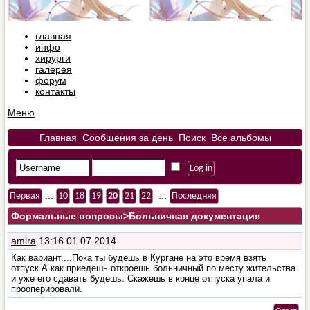
главная
инфо
хирурги
галерея
форум
контакты
Меню
Главная
Сообщения за день
Поиск
Все альбомы
...
...
Первая
10
18
19
20
21
22
Последняя
Формальные вопросы
>Больничная документация
amira
13:16 01.07.2014
Как вариант....Пока ты будешь в Кургане на это время взять
отпуск.А как приедешь откроешь больничный по месту жительства
и уже его сдавать будешь. Скажешь в конце отпуска упала и
прооперировали.