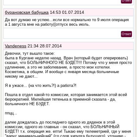
Ответ
бурановская бабушка
14:53 01.07.2014
Да вот думаю не успею...если все нормально то 9 июля операция
а 1 августа мне на работу((отпуск весь июль.
Ответ
Vandeness
21:34 28.07.2014
Девочки, тут вышло такое:
была в Кургане неделю назад. Врач (который будет оперировать)
сказал, что БОЛЬНИЧНОГО НЕ БУДЕТ!!! Потому что у меня просто
удлинение, а это не заболевание, а просто мои хотелки.
Косметика, в общем. И вообще с января месяца больничные
никому не дают...
Я в ужасе... (на что жить?!) а работа?!
Пошла в отдел какой-то комиссии, которая занимается этой всей
бюрократией. Милейшая тетенька в приемной сказала - да,
больничного НЕ БУДЕТ.
ппцц...
далее дождалась до последнего одного из дяденок в этой
комиссии, одного из главных - он сказал, что БОЛЬНИЧНЫЙ
БУДЕТ! т.к. операция же. епти! Тыкаю ему телеметрией, где у меня
"варус минимальнейший" (со слов хирурга будущего), уточняю -