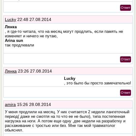
Ответ
Lucky
22:48 27.08.2014
Лянка
, я где-то читала, что на месяц могут продлить, если память не
изменяет и ничего не путаю,
Arina sun
так продлевали
Ответ
Лянка
23:26 27.08.2014
Lucky
, это было бы просто замечательно!
Ответ
amira
15:26 28.08.2014
У меня продлили на месяц. У них считается 2 недели лангеточный
период( даже не смотпя на то что ее не было), типа постепенная
нагрузка на ноги. А потом еще одну ,две недели на разработку и
расхаживание с тростью или без. Мне так мой травматолог
обьяснял.