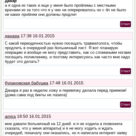
Данар
а я одна из таких и еще у меня было проблемы с местными
врачами из за того что я у них не оперировалось но с бл не было
ни каких проблем они должны продлит
Ответ
данара
17:38 16.01.2015
С какой периодичностью нужно посещать травматолога, чтобы
продлить в очередной раз больничный лист. Я вот планирую
операцию и вообще не могу представить, как со сломаными ногами
посещать поликлинику, и поэтому интересуюсь как часто мне надо
будет это делать?
Ответ
бурановская бабушка
17:48 16.01.2015
Данара я раз в неделю хожу и перевязку делала перед приемом!
(дома сама под бинты не лазила)
Ответ
amira
18:50 16.01.2015
мне давали больничный на 12 дней. и я не ходила а позвонила
сказала, что у меня аппараты( и я не могу ходить и ждать
очередей, поначалу они оказались, но я написала интернет заяву