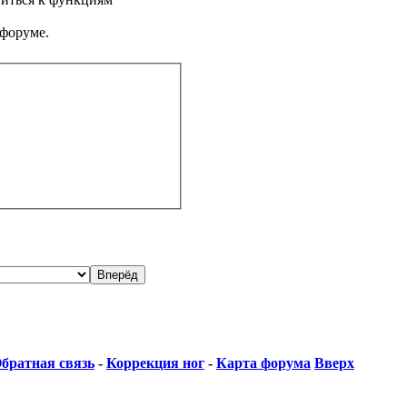
 форуме.
братная связь
-
Коррекция ног
-
Карта форума
Вверх