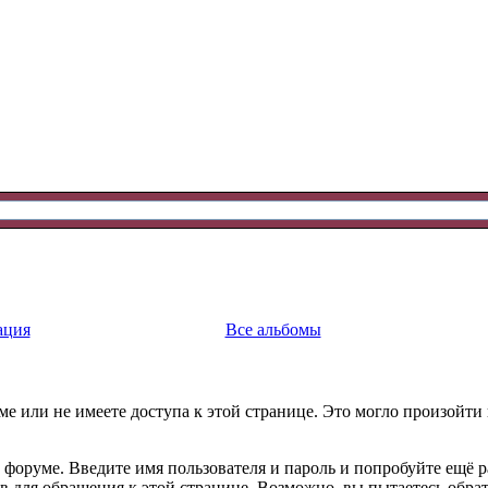
ация
Все альбомы
е или не имеете доступа к этой странице. Это могло произойти
 форуме. Введите имя пользователя и пароль и попробуйте ещё р
ав для обращения к этой странице. Возможно, вы пытаетесь обра