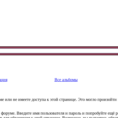
ация
Все альбомы
е или не имеете доступа к этой странице. Это могло произойти
 форуме. Введите имя пользователя и пароль и попробуйте ещё р
ав для обращения к этой странице. Возможно, вы пытаетесь обра