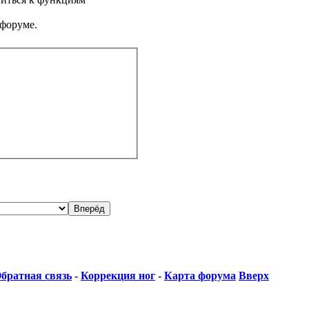
 форуме.
братная связь
-
Коррекция ног
-
Карта форума
Вверх