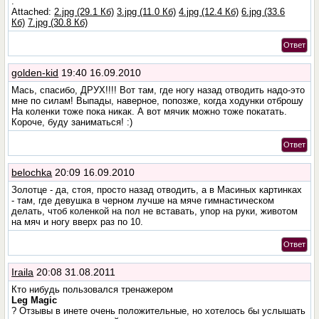
.
Attached:
2.jpg (29.1 Кб)
3.jpg (11.0 Кб)
4.jpg (12.4 Кб)
6.jpg (33.6
Кб)
7.jpg (30.8 Кб)
Ответ
golden-kid
19:40 16.09.2010
Мась, спасибо, ДРУХ!!!! Вот там, где ногу назад отводить надо-это
мне по силам! Выпады, наверное, попозже, когда ходунки отброшу
На коленки тоже пока никак. А вот мячик можно тоже покатать.
Короче, буду заниматься! :)
Ответ
belochka
20:09 16.09.2010
Золотце - да, стоя, просто назад отводить, а в Масиных картинках
- там, где девушка в черном лучше на мяче гимнастическом
делать, чтоб коленкой на пол не вставать, упор на руки, животом
на мяч и ногу вверх раз по 10.
Ответ
Iraila
20:08 31.08.2011
Кто нибудь пользовался тренажером
Leg Magic
? Отзывы в инете очень положительные, но хотелось бы услышать