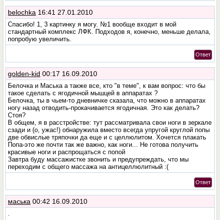
belochka
16:41 27.01.2010
Спасибо! 1, 3 картинку я могу. №1 вообще входит в мой
стандартный комплекс ЛФК. Подходов я, конечно, меньше делала,
попробую увеличить.
Ответ
golden-kid
00:17 16.09.2010
Белочка и Маська а также все, кто "в теме", к вам вопрос: что бы
такое сделать с ягодичной мышцей в аппаратах ?
Белочка, ты в чьем-то дневничке сказала, что можно в аппаратах
ногу назад отводить-прокачивается ягодичная. Это как делать?
Стоя?
В общем, я в расстройстве: тут рассматривала свои ноги в зеркале
сзади и (о, ужас!) обнаружила вместо всегда упругой круглой попы
две обвислые тряпочки да еще и с целлюлитом. Хочется плакать
Попа-это же почти так же важно, как ноги... Не готова получить
красивые ноги и распрощаться с попой
Завтра буду массажистке звонить и предупреждать, что мы
переходим с общего массажа на антицеллюлитный :(
Ответ
маська
00:42 16.09.2010
.