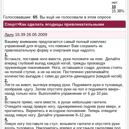
нет
10
15.38%
Голосовавшие:
65
. Вы ещё не голосовали в этом опросе
Спорт
>Как сделать ягодицы привлекательными
Лилу
15:39 26.05.2009
Вашему вниманию предлагается самый полный комплекс
упражнений для ягодиц, что поможет Вам сохранить их
привлекательную форму и очертания еще надолго.
1.
Встаньте, поставив ноги вместе, руки положите на пояс. Делайте
вперед глубокий выпад каждой ногой, трижды производя
пружинящие покачивания. Нога, оставшаяся сзади, должна стоять
на полной ступне, а не на носке. Постепенно увеличивайте
количество выпадов с семи до десяти–двенадцати (каждой ногой).
2.
Лягте на живот, вытянув вперед руки. Поднимите руки и туловище,
изобразив «дугу..Затем опустите руки на пол и поднимите вверх–
назад только ноги. Выполняйте упражнение от 6 до 10 раз.
3.
Встаньте прямо, ноги вместе, в руках небольшие гантели.
Отведите назад правую ногу, одновременно подняв руки вверх, и
прогнитесь. Вернитесь в исходное положение. Теперь отведите
назад левую ногу. Делайте упражнение 8–12 раз.
4.
Левую ногу поставьте на стул, возьмите гантели и опустите руки
вдоль туловища. Наклонитесь вперед и достаньте гантелями пол.