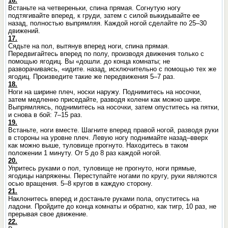
16.
Встаньте на четвереньки, спина прямая. Согнутую ногу
подтягивайте вперед, к груди, затем с силой выкидывайте ее
назад, полностью выпрямляя. Каждой ногой сделайте по 25–30
движений.
17.
Сядьте на пол, вытянув вперед ноги, спина прямая.
Передвигайтесь вперед по полу, производя движения только с
помощью ягодиц. Вы «дошли. до конца комнаты; не
разворачиваясь, «идите. назад, исключительно с помощью тех же
ягодиц. Произведите такие же передвижения 5–7 раз.
18.
Ноги на ширине плеч, носки наружу. Поднимитесь на носочки,
затем медленно приседайте, разводя колени как можно шире.
Выпрямляясь, поднимитесь на носочки, затем опуститесь на пятки,
и снова в бой: 7–15 раз.
19.
Встаньте, ноги вместе. Шагните вперед правой ногой, разводя руки
в стороны на уровне плеч. Левую ногу поднимайте назад–вверх
как можно выше, туловище прогнуто. Находитесь в таком
положении 1 минуту. От 5 до 8 раз каждой ногой.
20.
Упритесь руками о пол, туловище не прогнуто, ноги прямые,
ягодицы напряжены. Переступайте ногами по кругу, руки являются
осью вращения. 5–8 кругов в каждую сторону.
21.
Наклонитесь вперед и достаньте руками пола, опуститесь на
ладони. Пройдите до конца комнаты и обратно, как тигр, 10 раз, не
прерывая свое движение.
22.