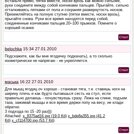
Встаньте прямо, пятки вместе, носки врозь как можно сильнее,
руки соедините между собой кончиками пальцев. Прыгайте, сильно
отталкиваясь пятками от пола и сохраняя развернутость носков.
Приземляйтесь на полную ступню (пятки вместе, носки врозь),
прыгайте снова. Руки все время находятся перед собой,
соединенные кончиками пальцев.20–100 прыжков. Помните о
хорошей осанке.
Ответ
belochka
15:34 27.01.2010
Подскажите, как бы мне ягодичку подкачать), а то сколько
изометрически не напрягаю - не укрепляется.
Ответ
маська
16:22 27.01.2010
Для мышц ягодиц оч хорошо - становая тяга, т.е. ставишь ноги на
ширину плечь и как будто пытаешься сесть на стул, если
правильно делаешь - почувствуешь сразу. Лежа на спине, подъем
таза, зажимай мышцы и все время держи попу на весу, не клади
обратно.
3 подхода по 15 -20 раз)))
Attached:
x_8375ad16.jpg (19.0 Кб)
x_bde8a355.jpg (41.2
Кб)
x_cf114700.jpg (53.7 Кб)
Ответ