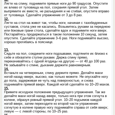
Лягте на спину, поднимите прямые ноги до 90 градусов. Опустите
их влево от туловища на пол, сохраняя прямой угол. Затем
выпрямите их вместе, не разъединяя и не сгибая, опустите вправо
от туловища. Сделайте упражнение от 3 до 8 раз.
12.
Лягте на стол на живот так, чтобы ноги, начиная с тазобедренных
суставов, стола уже не касались. Возьмитесь руками за переднюю
или боковые грани стола, сделайте вдох и поднимите ноги вверх.
Постарайтесь продержаться в таком положении 10 секунд, затем
опустите. Сделайте упражнение 3–6 раз. Ноги поднимайте высоко,
хорошо прогибаясь в пояснице.
13.
Сядьте на пол, соедините ноги подошвами, подтяните их близко к
себе и обхватите ступни руками. Держа спину прямо,
перекачивайтесь с одной ягодицы на другую — от 40 до 100 раз.
Не забывайте о спине, дыхание держите равномерным.
14.
Встаньте на четвереньки, спину держите прямо. Делайте махи
ногой назад–вверх, высоко, как только можете. Не опускайте ногу
до пола, задерживая ее чуть над поверхностью, и снова
поднимайте прямой вверх. Каждой ногой сделайте по 10–20 махов.
15.
Примите исходное положение предыдущего упражнения. Так же
делайте махи ногой назад–вверх, только нога при этом согнута в
колене, образуя ровный прямой угол. 10–20 подъемов каждой
ногой вверх, затем переходите ко второй части упражнения:
согнутую в колене правую ногу поднимайте справа от себя вверх;
левую — с левой стороны, по 10–25 раз.