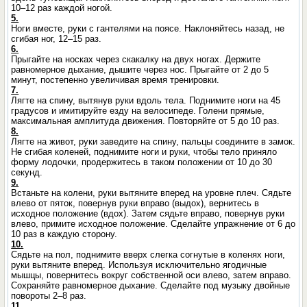
10–12 раз каждой ногой.
5.
Ноги вместе, руки с гантелями на поясе. Наклоняйтесь назад, не
сгибая ног, 12–15 раз.
6.
Прыгайте на носках через скакалку на двух ногах. Держите
равномерное дыхание, дышите через нос. Прыгайте от 2 до 5
минут, постепенно увеличивая время тренировки.
7.
Лягте на спину, вытянув руки вдоль тела. Поднимите ноги на 45
градусов и имитируйте езду на велосипеде. Голени прямые,
максимальная амплитуда движения. Повторяйте от 5 до 10 раз.
8.
Лягте на живот, руки заведите на спину, пальцы соедините в замок.
Не сгибая коленей, поднимите ноги и руки, чтобы тело приняло
форму лодочки, продержитесь в таком положении от 10 до 30
секунд.
9.
Встаньте на колени, руки вытяните вперед на уровне плеч. Сядьте
влево от пяток, повернув руки вправо (выдох), вернитесь в
исходное положение (вдох). Затем сядьте вправо, повернув руки
влево, примите исходное положение. Сделайте упражнение от 6 до
10 раз в каждую сторону.
10.
Сядьте на пол, поднимите вверх слегка согнутые в коленях ноги,
руки вытяните вперед. Используя исключительно ягодичные
мышцы, повернитесь вокруг собственной оси влево, затем вправо.
Сохраняйте равномерное дыхание. Сделайте под музыку двойные
повороты 2–8 раз.
11.