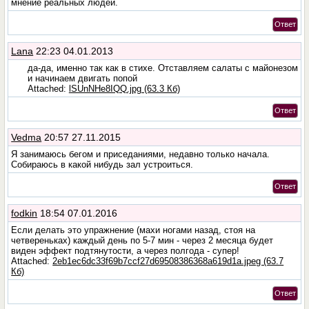
мнение реальных людей.
Ответ
Lana
22:23 04.01.2013
да-да, именно так как в стихе. Отставляем салаты с майонезом
и начинаем двигать попой
Attached:
lSUnNHe8IQQ.jpg (63.3 Кб)
Ответ
Vedma
20:57 27.11.2015
Я занимаюсь бегом и приседаниями, недавно только начала.
Собираюсь в какой нибудь зал устроиться.
Ответ
fodkin
18:54 07.01.2016
Если делать это упражнение (махи ногами назад, стоя на
четвереньках) каждый день по 5-7 мин - через 2 месяца будет
виден эффект подтянутости, а через полгода - супер!
Attached:
2eb1ec6dc33f69b7ccf27d69508386368a619d1a.jpeg (63.7
Кб)
Ответ