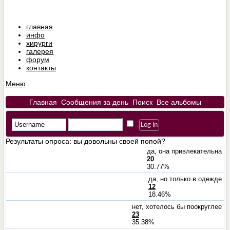
главная
инфо
хирурги
галерея
форум
контакты
Меню
Главная
Сообщения за день
Поиск
Все альбомы
Результаты опроса
: вы довольны своей попой?
да, она привлекательна
20
30.77%
да, но только в одежде
12
18.46%
нет, хотелось бы поокруглее
23
35.38%