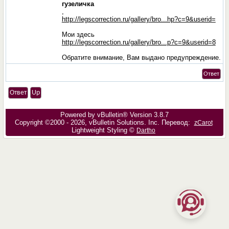
гузеличка
,
http://legscorrection.ru/gallery/bro...hp?c=9&userid=
Мои здесь
http://legscorrection.ru/gallery/bro...p?c=9&userid=8
Обратите внимание, Вам выдано предупреждение.
Ответ
Ответ
Up
Powered by vBulletin® Version 3.8.7
Copyright ©2000 - 2026, vBulletin Solutions, Inc. Перевод:
zCarot
Lightweight Styling ©
Dartho