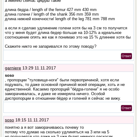
а именно сейчас цифры такие
длина бедра / length of the femur 427 mm 430 mm
длина голени / length of the shank 356 mm 359 mm
длина нижней конечности/ length of the leg 781 mm 788 mm
а если я сделаю удлинение голени хотя бы на 3 см то получится
что у меня будет длина бедер больше на 10-12% а идеальное
соотношение опять же как я понимаю это на 15 % длиннее хотя бы
Скажите никто не запаривался по этому поводу?
Ответ
garniere
13:29 11.11.2017
soso
, пропорции "туловище-ноги" были первопричиной, хотя если
подумать, то даже основной причиной моей операции, хоть и не
единственной. Касаемо пропорций "бёдра-голени" я не особо
заморачивалась, и даже не измеряла ничего. Особой
диспропорции в отношении бёдер и голеней я сейчас не вижу.
Ответ
soso
18:15 11.11.2017
понятно а я вот заморачиваюсь почему то
потому что думаю на сколько удлиняться на 3 или на 5
но получается что даже на 3 уже будет немного раскосяк