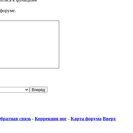
 форуме.
братная связь
-
Коррекция ног
-
Карта форума
Вверх