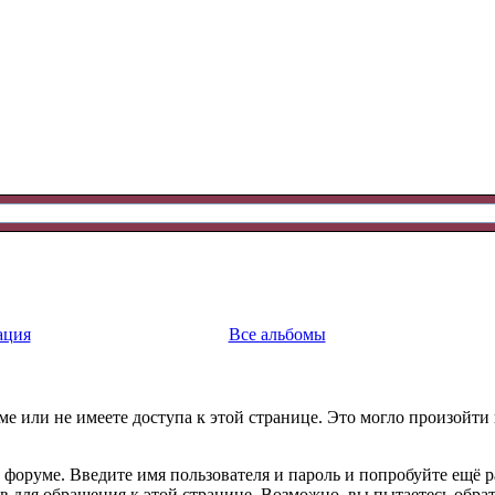
ация
Все альбомы
е или не имеете доступа к этой странице. Это могло произойти
 форуме. Введите имя пользователя и пароль и попробуйте ещё р
ав для обращения к этой странице. Возможно, вы пытаетесь обра