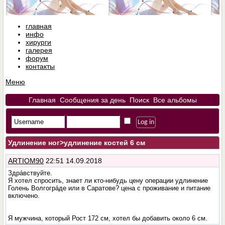
главная
инфо
хирурги
галерея
форум
контакты
Меню
Главная
Сообщения за день
Поиск
Все альбомы
Удлинение ног
>удлинение костей 6 см
ARTIOM90
22:51 14.09.2018
Здра́вствуйте.
Я хотел спросить, знает ли кто-нибудь цену операции удлинение
Голень Волгогра́дe или в Cаратове? цена с проживание и питание
включено.
Я мужчина, который Рост 172 см, хотел бы добавить около 6 см.