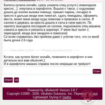
Билеты купила онлайн, сразу указала спец услуги ( инвалидное
кресло...), покупала в аэрофлоте. Вышла с такси, с ходунками
дошла до кнопки вызова помощи, пришел парень, посадил в
кресло и дальше везде мне помогал, сдать чемоданы, оформить
места, возил меня везде куда пожелаю и провожал в салон. В
салоне я держась за кресла дошла и села в свое кресло. По
прилету выходила последняя из салона, подъезжала спец машина,
сажала в кресло и увозила в аэропорт. У меня был полет с
пересадкой, везде все ожидали и помогали)
Со всем справилась без проблем даже с учетом того, что со мной
была дочка 2.6 года
---------- Post added at 13:04 ---------- Previous post was at 13:01 ----------
Кстати, как купите билет онлайн, позвоните в аэрофлот и они
детально все вам обьяснят;)
И в аэрофлоте никаких справок после операции не требуют!
Ответ
Ответ
Up
Powered by vBulletin® Version 3.8.7
Copyright ©2000 - 2026, vBulletin Solutions, Inc. Перевод:
zCarot
Lightweight Styling ©
Dartho