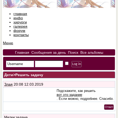
главная
инфо
хирурги
галерея
форум
контакты
Меню
Главная
Сообщения за день
Поиск
Все альбомы
Дети
>Решить задачу
Злая
20:08 12.03.2019
Подскажите, как решить
вот это задание
. Если можно, подробнее. Спасибо.
Ответ
Метки
:
задача