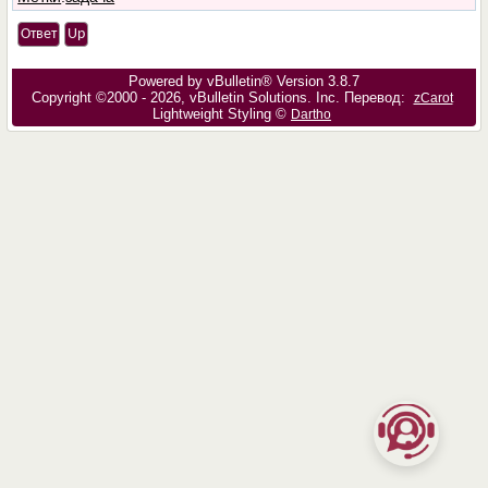
Ответ
Up
Powered by vBulletin® Version 3.8.7
Copyright ©2000 - 2026, vBulletin Solutions, Inc. Перевод:
zCarot
Lightweight Styling ©
Dartho