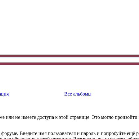
ация
Все альбомы
е или не имеете доступа к этой странице. Это могло произойти
 форуме. Введите имя пользователя и пароль и попробуйте ещё р
ав для обращения к этой странице. Возможно, вы пытаетесь обра