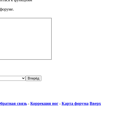
 форуме.
братная связь
-
Коррекция ног
-
Карта форума
Вверх