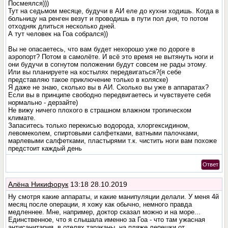
Посмеялся)))
Тут на седьмом месяце, будучи в АИ еле до кухни ходишь. Когда в
больницу на ренген везут и проводишь в пути пол дня, то потом
отходняк длиться несколько дней.
А тут человек на Гоа собрался))
Вы не опасаетесь, что вам будет нехорошо уже по дороге в
аэропорт? Потом в самолёте. И всё это время не вытянуть ноги и
они будучи в согнутом положении будут совсем не рады этому.
Или вы планируете на костылях передвигаться?(я себе
представляю такое приключение только в коляске)
Я даже не знаю, сколько вы в АИ. Сколько вы уже в аппаратах?
Если вы в принципе свободно передвигаетесь и чувствуете себя
нормально - дерзайте)
Не вижу ничего плохого в страшном влажном тропическом
климате.
Запаситесь только перекисью водорода, хлоргексидином,
левомеколем, спиртовыми салфетками, ватными палочками,
марлевыми салфетками, пластырями т.к. чистить ноги вам похоже
предстоит каждый день
Ответ
Алёна Никифорук
13:18 28.10.2019
Ну смотря какие аппараты, и какие манипуляции делали. У меня 4й
месяц после операции, я хожу как обычно, немного правда
медленнее. Мне, например, доктор сказал можно и на море...
Единственное, что я слышала именно за Гоа - что там ужасная
антисанитария, в отелях тараканы, на пляже лепешки от