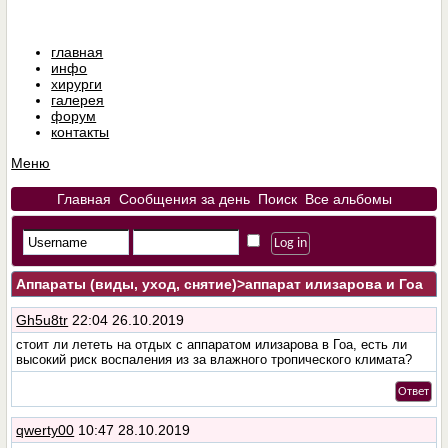
главная
инфо
хирурги
галерея
форум
контакты
Меню
Главная
Сообщения за день
Поиск
Все альбомы
Аппараты (виды, уход, снятие)
>аппарат илизарова и Гоа
Gh5u8tr
22:04 26.10.2019
стоит ли лететь на отдых с аппаратом илизарова в Гоа, есть ли
высокий риск воспаления из за влажного тропического климата?
Ответ
qwerty00
10:47 28.10.2019