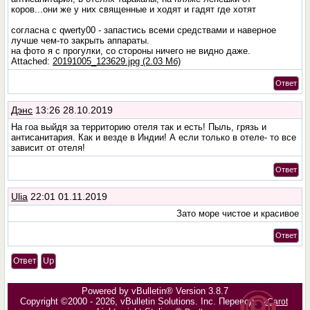
коров...они же у них священные и ходят и гадят где хотят
согласна с qwerty00 - запастись всеми средствами и наверное
лучше чем-то закрыть аппараты.
на фото я с прогулки, со стороны ничего не видно даже.
Attached:
20191005_123629.jpg (2.03 Мб)
Ответ
Дэнс
13:26 28.10.2019
На гоа выйдя за территорию отеля так и есть! Пыль, грязь и
антисанитария. Как и везде в Индии! А если только в отеле- то все
зависит от отеля!
Ответ
Ulia
22:01 01.11.2019
Зато море чистое и красивое
Ответ
Ответ
Up
Powered by vBulletin® Version 3.8.7
Copyright ©2000 - 2026, vBulletin Solutions, Inc. Перевод:
zCarot