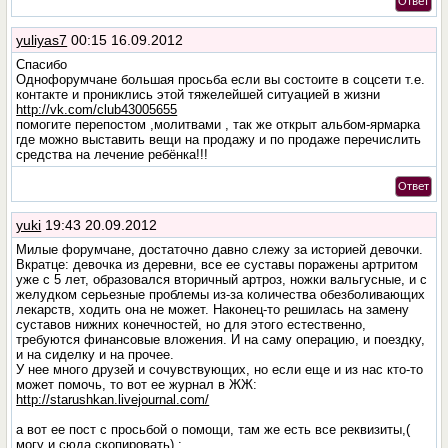
Ответ
yuliyas7
00:15 16.09.2012
Спасибо
Однофорумчане большая просьба если вы состоите в соцсети т.е.
контакте и прониклись этой тяжелейшей ситуацией в жизни
http://vk.com/club43005655
помогите перепостом ,молитвами , так же открыт альбом-ярмарка
где можно выставить вещи на продажу и по продаже перечислить
средства на лечение ребёнка!!!
Ответ
yuki
19:43 20.09.2012
Милые форумчане, достаточно давно слежу за историей девочки.
Вкратце: девочка из деревни, все ее суставы поражены артритом
уже с 5 лет, образовался вторичный артроз, ножки вальгусные, и с
желудком серьезные проблемы из-за количества обезболивающих
лекарств, ходить она не может. Наконец-то решилась на замену
суставов нижних конечностей, но для этого естественно,
требуются финансовые вложения. И на саму операцию, и поездку,
и на сиделку и на прочее.
У нее много друзей и сочувствующих, но если еще и из нас кто-то
может помочь, то вот ее журнал в ЖЖ:
http://starushkan.livejournal.com/
а вот ее пост c просьбой о помощи, там же есть все реквизиты,(
могу и сюда скопировать) :