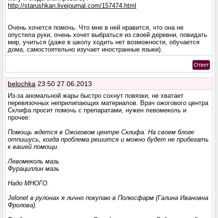
http://starushkan.livejournal.com/157474.html
Очень хочется помочь. Что мне в ней нравится, что она не
опустила руки, очень хочет выбраться из своей деревни, повидать
мир, учиться (даже в школу ходить нет возможности, обучается
дома, самостоятельно изучает иностранные языки).
Ответ
belochka
23:50 27.06.2013
Из-за аномальной жары быстро сохнут повязки, не хватает
перевязочных неприлипающих материалов. Врач ожогового центра
Склифа просит помочь с препаратами, нужен левомеколь и
прочее:
Помощь ждется в Ожоговом центре Склифа. На своем блоге
отпишусь, когда проблема решится и можно будет не прибегать
к вашей помощи.
Левомеколь мазь
Фурациллин мазь
Надо МНОГО.
Jelonet в рулонах я лично покупаю в Полюсфарм (Галина Ивановна
Фролова).