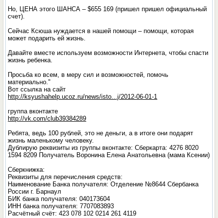
Но, ЦЕНА этого ШАНСА – $655 169 (пришел пришел официальный
счет).
Сейчас Ксюша нуждается в нашей помощи – помощи, которая
может подарить ей жизнь.
Давайте вместе используем возможности Интернета, чтобы спасти
жизнь ребенка.
Просьба ко всем, в меру сил и возможностей, помочь
материально."
Вот ссылка на сайт
http://ksyushahelp.ucoz.ru/news/isto...j/2012-06-01-1
группа вконтакте
http://vk.com/club39384289
Ребята, ведь 100 рублей, это не деньги, а в итоге они подарят
жизнь маленькому человеку.
Дублирую реквизиты из группы вконтакте: Сберкарта: 4276 8020
1594 8209 Получатель Воронина Елена Анатольевна (мама Ксении)
Сберкнижка:
Реквизиты для перечисления средств:
Наименование Банка получателя: Отделение №8644 Сбербанка
России г. Барнаул
БИК банка получателя: 040173604
ИНН банка получателя: 7707083893
Расчётный счёт: 423 078 102 0214 261 4119