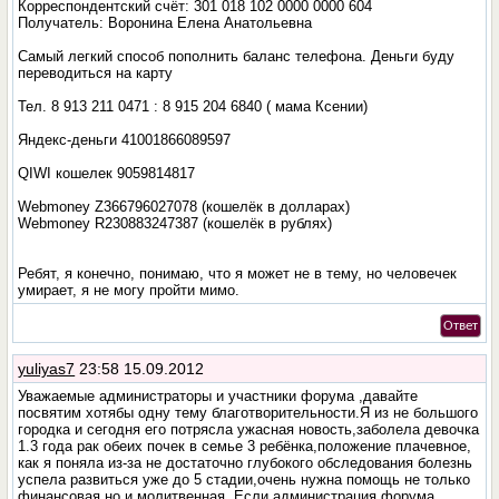
Корреспондентский счёт: 301 018 102 0000 0000 604
Получатель: Воронина Елена Анатольевна
Самый легкий способ пополнить баланс телефона. Деньги буду
переводиться на карту
Тел. 8 913 211 0471 : 8 915 204 6840 ( мама Ксении)
Яндекс-деньги 41001866089597
QIWI кошелек 9059814817
Webmoney Z366796027078 (кошелёк в долларах)
Webmoney R230883247387 (кошелёк в рублях)
Ребят, я конечно, понимаю, что я может не в тему, но человечек
умирает, я не могу пройти мимо.
Ответ
yuliyas7
23:58 15.09.2012
Уважаемые администраторы и участники форума ,давайте
посвятим хотябы одну тему благотворительности.Я из не большого
городка и сегодня его потрясла ужасная новость,заболела девочка
1.3 года рак обеих почек в семье 3 ребёнка,положение плачевное,
как я поняла из-за не достаточно глубокого обследования болезнь
успела развиться уже до 5 стадии,очень нужна помощь не только
финансовая но и молитвенная .Если администрация форума