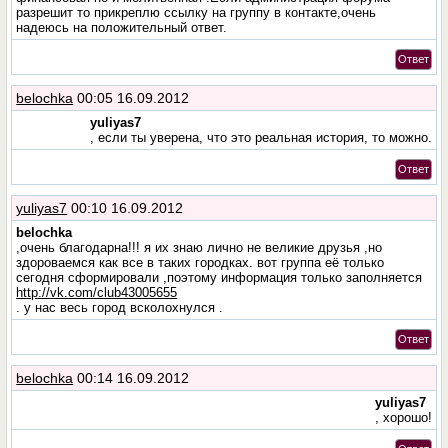
разрешит то прикреплю ссылку на группу в контакте,очень
надеюсь на положительный ответ.
Ответ
belochka
00:05 16.09.2012
yuliyas7
, если ты уверена, что это реальная история, то можно.
Ответ
yuliyas7
00:10 16.09.2012
belochka
,очень благодарна!!! я их знаю лично не великие друзья ,но
здороваемся как все в таких городках. вот группа её только
сегодня сформировали ,поэтому информация только заполняется
http://vk.com/club43005655
. у нас весь город всколохнулся .
Ответ
belochka
00:14 16.09.2012
yuliyas7
, хорошо!