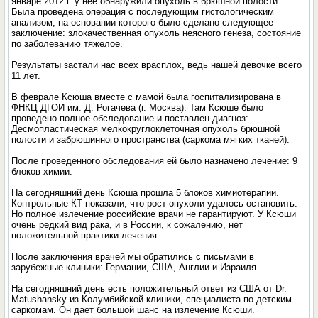
январе 2012 г. у нее обнаружили опухоль в брюшной полости.
Была проведена операция с последующим гистологическим
анализом, на основании которого было сделано следующее
заключение: злокачественная опухоль неясного генеза, состояние
по заболеванию тяжелое.
Результаты застали нас всех врасплох, ведь нашей девочке всего
11 лет.
В феврале Ксюша вместе с мамой была госпитализирована в
ФНКЦ ДГОИ им. Д. Рогачева (г. Москва). Там Ксюше было
проведено полное обследование и поставлен диагноз:
Десмопластическая мелкокруглоклеточная опухоль брюшной
полости и забрюшинного пространства (саркома мягких тканей).
После проведенного обследования ей было назначено лечение: 9
блоков химии.
На сегодняшний день Ксюша прошла 5 блоков химиотерапии.
Контрольные КТ показали, что рост опухоли удалось остановить.
Но полное излечение российские врачи не гарантируют. У Ксюши
очень редкий вид рака, и в России, к сожалению, нет
положительной практики лечения.
После заключения врачей мы обратились с письмами в
зарубежные клиники: Германии, США, Англии и Израиля.
На сегодняшний день есть положительный ответ из США от Dr.
Matushansky из Колумбийской клиники, специалиста по детским
саркомам. Он дает большой шанс на излечение Ксюши.