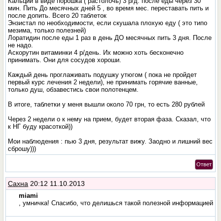
Кальций в виде порошка ( растолочь) 3 р/д. после еды через 30
мин. Пить До месячных дней 5 , во время мес. переставать пить и
после допить. Всего 20 таблеток
Энзистал по необходимости, если скушала плохую еду ( это типо
мезима, только полезней)
Лоратидин после еды 1 раз в день ДО месячных пить 3 дня. После
не надо.
Аскорутин витаминки 4 р/день. Их можно хоть бесконечно
принимать. Они для сосудов хороши.
Каждый день проглаживать подушку утюгом ( пока не пройдет
первый курс лечения 2 недели), не принимать горячие ванные,
только душ, обзавестись свои полотенцем.
В итоге, таблетки у меня вышли около 70 грн, то есть 280 рублей
Через 2 недели о к нему на прием, будет вторая фаза. Сказал, что
к НГ буду красоткой))
Мои наблюдения : пью 3 дня, результат вижу. Заодно и лишний вес
сброшу)))
Ответ
Сахна
20:12 11.10.2013
miami
, умничка! Спасибо, что делишься такой полезной информацией