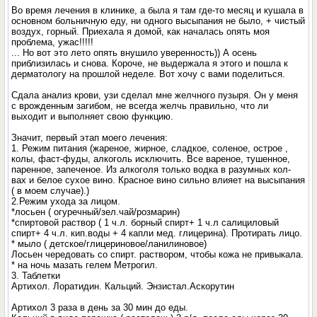
Во время лечения в клинике, а была я там где-то месяц и кушала в
основном больничную еду, ни одного высыпания не было, + чистый
воздух, горный. Приехала я домой, как началась опять моя
проблема, ужас!!!!!
... Но вот это лето опять внушило уверенность)) А осень
приблизилась и снова. Короче, не выдержала я этого и пошла к
дерматологу на прошлой неделе. Вот хочу с вами поделиться.
Сдала анализ крови, узи сделал мне желчного пузыря. Он у меня
с врожденным загибом, не всегда желчь правильно, что ли
выходит и выполняет свою функцию.
Значит, первый этап моего лечения:
1. Режим питания (жареное, жирное, сладкое, соленое, острое ,
колы, фаст-фуды, алкоголь исключить. Все вареное, тушенное,
паренное, запеченое. Из алкоголя только водка в разумных кол-
вах и белое сухое вино. Красное вино сильно влияет на высыпания
( в моем случае).)
2.Режим ухода за лицом.
*лосьен ( огуречный/зел.чай/розмарин)
*спиртовой раствор ( 1 ч.л. борный спирт+ 1 ч.л салициловый
спирт+ 4 ч.л. кип.воды + 4 капли мед. глицерина). Протирать лицо.
* мыло ( детское/глицериновое/ланилиновое)
Лосьен чередовать со спирт. раствором, чтобы кожа не привыкала.
* на ночь мазать гелем Метрогил.
3. Таблетки
Артихол. Лоратидин. Кальций. Энзистал.Аскорутин
Артихол 3 раза в день за 30 мин до еды.