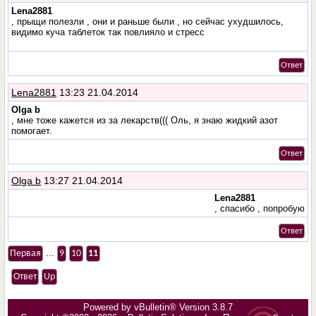
Lena2881
, прыщи полезли , они и раньше были , но сейчас ухудшилось,
видимо куча таблеток так повлияло и стресс
Ответ
Lena2881
13:23 21.04.2014
Olga b
, мне тоже кажется из за лекарств((( Оль, я знаю жидкий азот
помогает.
Ответ
Olga b
13:27 21.04.2014
Lena2881
, спасибо , попробую
Ответ
...
Первая
9
10
11
Ответ
Up
Powered by vBulletin® Version 3.8.7