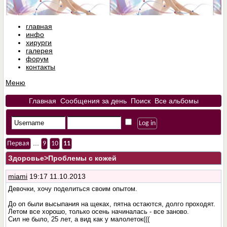
главная
инфо
хирурги
галерея
форум
контакты
Меню
Главная
Сообщения за день
Поиск
Все альбомы
...
Первая
9
10
11
Здоровье
>Проблемы с кожей
miami
19:17 11.10.2013
Девочки, хочу поделиться своим опытом.
До оп были высыпания на щеках, пятна остаются, долго проходят.
Летом все хорошо, только осень начиналась - все заново.
Сил не было, 25 лет, а вид как у малолеток(((