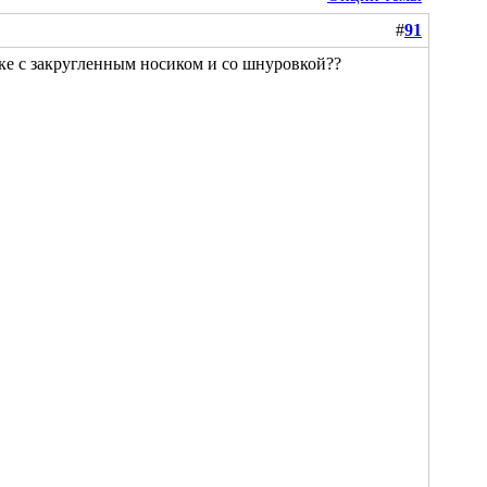
#
91
уке с закругленным носиком и со шнуровкой??