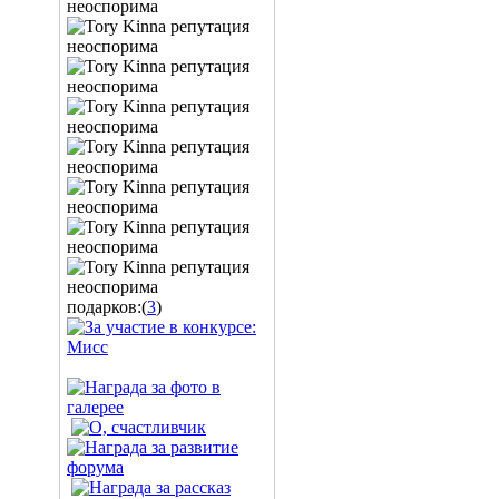
подарков:(
3
)