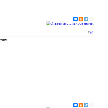
#
94
очку.